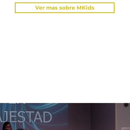
Ver mas sobre MKids